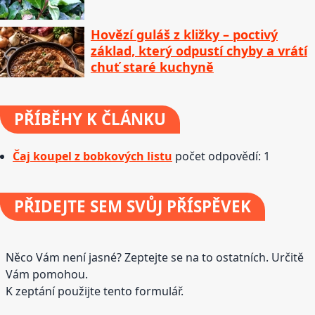
Hovězí guláš z kližky – poctivý
základ, který odpustí chyby a vrátí
chuť staré kuchyně
PŘÍBĚHY
K ČLÁNKU
Čaj koupel z bobkových listu
počet odpovědí: 1
PŘIDEJTE
SEM SVŮJ PŘÍSPĚVEK
Něco Vám není jasné? Zeptejte se na to ostatních. Určitě
Vám pomohou.
K zeptání použijte tento formulář.