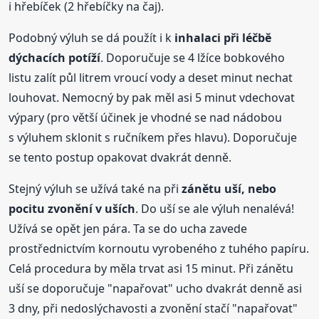
i hřebíček (2 hřebíčky na čaj).
Podobný výluh se dá použít i k
inhalaci při léčbě
dýchacích potíží
. Doporučuje se 4 lžíce bobkového
listu zalít půl litrem vroucí vody a deset minut nechat
louhovat. Nemocný by pak měl asi 5 minut vdechovat
výpary (pro větší účinek je vhodné se nad nádobou
s výluhem sklonit s ručníkem přes hlavu). Doporučuje
se tento postup opakovat dvakrát denně.
Stejný výluh se užívá také na při
zánětu uší, nebo
pocitu zvonění v uších
. Do uší se ale výluh nenalévá!
Užívá se opět jen pára. Ta se do ucha zavede
prostřednictvím kornoutu vyrobeného z tuhého papíru.
Celá procedura by měla trvat asi 15 minut. Při zánětu
uší se doporučuje "napařovat" ucho dvakrát denně asi
3 dny, při nedoslýchavosti a zvonění stačí "napařovat"