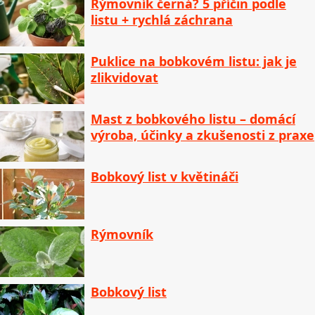
Rýmovník černá? 5 příčin podle
listu + rychlá záchrana
Puklice na bobkovém listu: jak je
zlikvidovat
Mast z bobkového listu – domácí
výroba, účinky a zkušenosti z praxe
Bobkový list v květináči
Rýmovník
Bobkový list