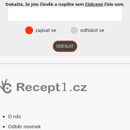
Dokažte, že jste člověk a napište sem
číslicemi
číslo
osm
.
zapsat se
odhlásit se
ODESLAT
O nás
Odběr novinek