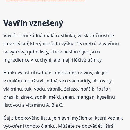
Vavřín vznešený
Vavřín není žádná malá rostlinka, ve skutečnosti je
to velký keř, který dorůstá výšky i 15 metrů. Z vavřínu
se využívají jeho listy, které neslouží jen jako
ingredience v kuchyni, ale mají i léčivé účinky.
Bobkový list obsahuje i nejrůznější živiny, ale jen
v malém množství. Jedná se o sacharidy, bílkoviny,
vlákninu, tuk, vodu, vápník, železo, hořčík, fosfor,
draslík, zinek, sodík, mě´d, selen, mangan, kyselinu
listovou a vitamínu A, B a C.
Čaj z bobkového listu, je hlavní myšlenka, která vedla k
vytvoření tohoto článku. Můžete se dozvědět i širší