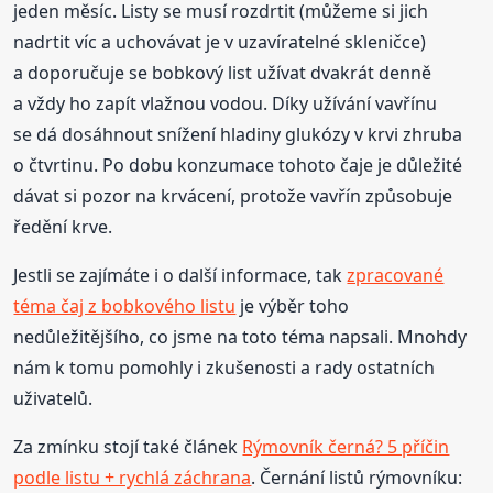
jeden měsíc. Listy se musí rozdrtit (můžeme si jich
nadrtit víc a uchovávat je v uzavíratelné skleničce)
a doporučuje se bobkový list užívat dvakrát denně
a vždy ho zapít vlažnou vodou. Díky užívání vavřínu
se dá dosáhnout snížení hladiny glukózy v krvi zhruba
o čtvrtinu. Po dobu konzumace tohoto čaje je důležité
dávat si pozor na krvácení, protože vavřín způsobuje
ředění krve.
Jestli se zajímáte i o další informace, tak
zpracované
téma čaj z bobkového listu
je výběr toho
nedůležitějšího, co jsme na toto téma napsali. Mnohdy
nám k tomu pomohly i zkušenosti a rady ostatních
uživatelů.
Za zmínku stojí také článek
Rýmovník černá? 5 příčin
podle listu + rychlá záchrana
. Černání listů rýmovníku: