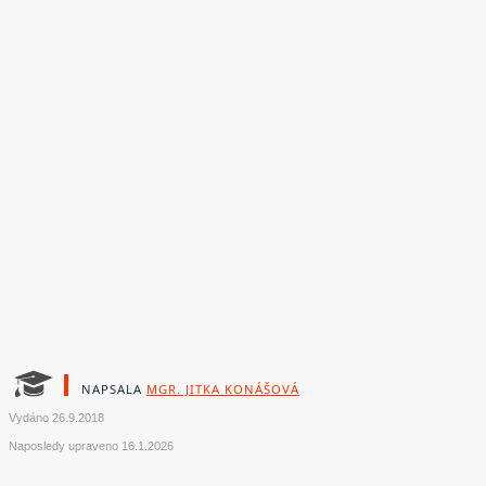
NAPSALA
MGR. JITKA KONÁŠOVÁ
Vydáno
26.9.2018
Naposledy upraveno
16.1.2026