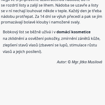
se rozdrtí listy a zalijí se lihem. Nádoba se uzavře a listy
se v ní nechají louhovat někde v teple. Každý den je třeba
nádobu protřepat. Za 14 dní se výluh přecedí a pak se jím
promazávají bolavé klouby i namožené svaly.
Bobkový list se běžně užívá i v
domácí kosmetice
na zklidnění a osvěžení pokožky, zmírnění zánětů kůže,
zlepšení stavů vlasů (zbavení se lupů, stimulace růstu
vlasů a jejich posílení).
Autor: © Mgr. Jitka Musilová