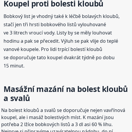
Koupel proti bolesti kloubů
Bobkový list je vhodný také k léčbě bolavých kloubů,
stačí jen tři hrsti bobkového listů vylouhované
ve 3 litrech vroucí vody. Listy by se měly louhovat
hodinu a pak se přecedit. Výluh se pak vlije do teplé
vanové koupele. Pro lidi trpící bolestí kloubů
se doporučuje tato koupel dvakrát týdně po dobu
15 minut.
Masážní mazání na bolest kloubů
a svalů
Na bolest kloubů a svalů se doporučuje nejen vavřínová
koupel, ale i masáž bolestivých míst. K mazání jsou
potřeba 2 lžíce bobkových listů a 3 dl asi 60 % lihu.
Nejprve si připravíme uzavíratelnou nádobu, do ní