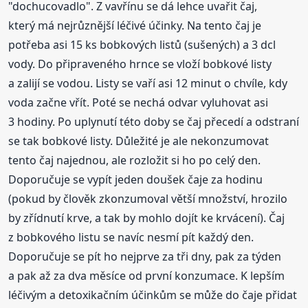
"dochucovadlo". Z vavřínu se dá lehce uvařit čaj,
který má nejrůznější léčivé účinky. Na tento čaj je
potřeba asi 15 ks bobkových listů (sušených) a 3 dcl
vody. Do připraveného hrnce se vloží bobkové listy
a zalijí se vodou. Listy se vaří asi 12 minut o chvíle, kdy
voda začne vřít. Poté se nechá odvar vyluhovat asi
3 hodiny. Po uplynutí této doby se čaj přecedí a odstraní
se tak bobkové listy. Důležité je ale nekonzumovat
tento čaj najednou, ale rozložit si ho po celý den.
Doporučuje se vypít jeden doušek čaje za hodinu
(pokud by člověk zkonzumoval větší množství, hrozilo
by zřídnutí krve, a tak by mohlo dojít ke krvácení). Čaj
z bobkového listu se navíc nesmí pít každý den.
Doporučuje se pít ho nejprve za tři dny, pak za týden
a pak až za dva měsíce od první konzumace. K lepším
léčivým a detoxikačním účinkům se může do čaje přidat