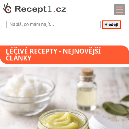
Hledej!
LÉČIVÉ RECEPTY
- NEJNOVĚJŠÍ
ČLÁNKY