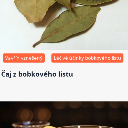
Vavřín vznešený
Léčivé účinky bobkového listu
Čaj z bobkového listu