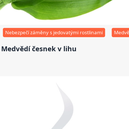
Nebezpečí záměny s jedovatými rostlinami
Medvěd
Medvědí česnek v lihu