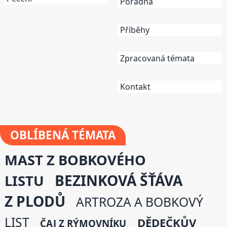
Poradna
Příběhy
Zpracovaná témata
Kontakt
OBLÍBENÁ
TÉMATA
MAST Z BOBKOVÉHO
BEZINKOVÁ ŠŤÁVA
LISTU
Z PLODŮ
ARTROZA A BOBKOVÝ
LIST
DĚDEČKŮV
ČAJ Z RÝMOVNÍKU