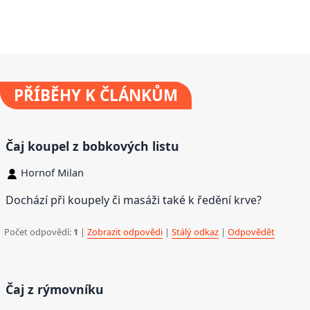
PŘÍBĚHY
K ČLÁNKŮM
Čaj koupel z bobkových listu
Hornof Milan
Dochází při koupely či masáži také k ředění krve?
Počet odpovědí:
1
|
Zobrazit odpovědi
|
Stálý odkaz
|
Odpovědět
Čaj z rýmovníku